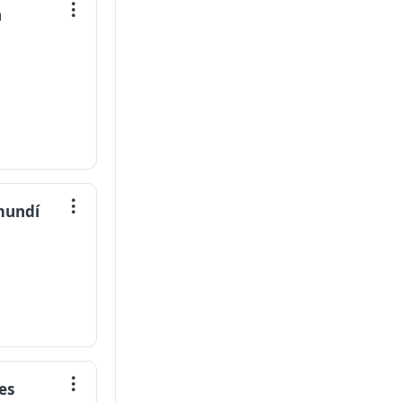
n
amundí
es