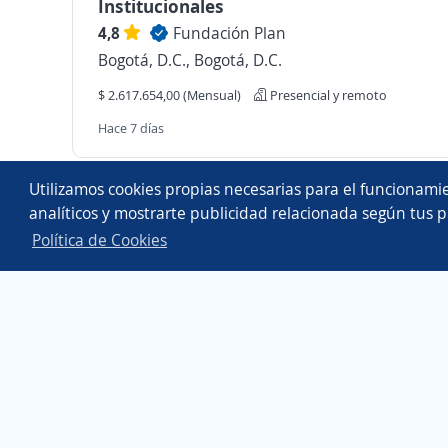
Institucionales
4,8
Fundación Plan
Bogotá, D.C., Bogotá, D.C.
$ 2.617.654,00 (Mensual)
Presencial y remoto
Hace 7 días
Copyright 2014 - 2026 DGNET LTD.
Utilizamos cookies propias necesarias para el funcionamie
Aviso legal
/
privacidad
analíticos y mostrarte publicidad relacionada según tus p
Política de Cookies