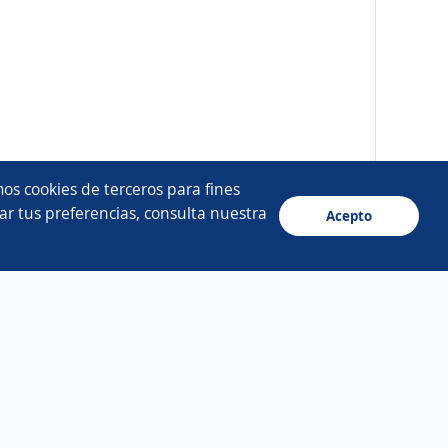
os cookies de terceros para fines
ar tus preferencias, consulta nuestra
Acepto