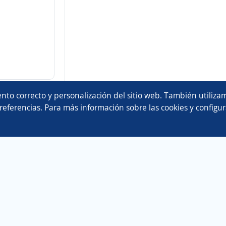
nto correcto y personalización del sitio web. También utilizam
referencias. Para más información sobre las cookies y configur