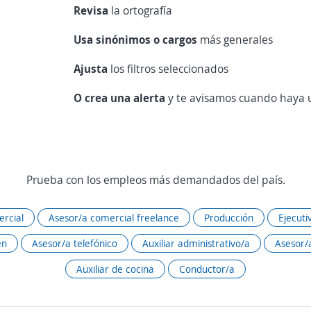
Revisa
la ortografía
Usa sinónimos o cargos
más generales
Ajusta
los filtros seleccionados
O crea una alerta
y te avisamos cuando haya u
Prueba con los empleos más demandados del país.
rcial
Asesor/a comercial freelance
Producción
Ejecuti
én
Asesor/a telefónico
Auxiliar administrativo/a
Asesor/a
Auxiliar de cocina
Conductor/a