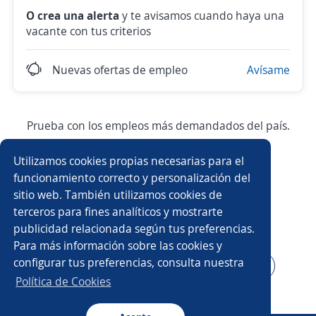
O crea una alerta
y te avisamos cuando haya una
vacante con tus criterios
Nuevas ofertas de empleo
Avísame
Prueba con los empleos más demandados del país.
Utilizamos cookies propias necesarias para el
Asesor/a comercial
Asesor/a comercial freelance
funcionamiento correcto y personalización del
sitio web. También utilizamos cookies de
Producción
Ejecutivo/a comercial
terceros para fines analíticos y mostrarte
publicidad relacionada según tus preferencias.
Auxiliar de almacén
Asesor/a telefónico
Para más información sobre las cookies y
configurar tus preferencias, consulta nuestra
Auxiliar administrativo/a
Asesor/a servicio al cliente
Política de Cookies
Auxiliar de cocina
Conductor/a