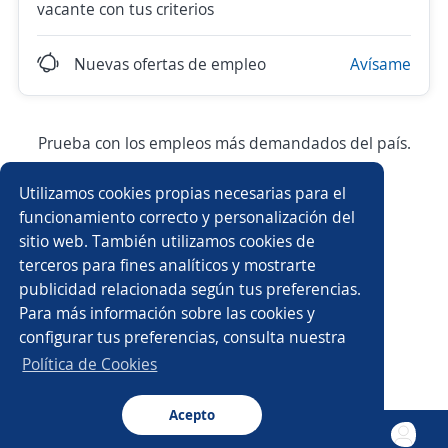
vacante con tus criterios
Nuevas ofertas de empleo
Avísame
Prueba con los empleos más demandados del país.
Utilizamos cookies propias necesarias para el
Asesor/a comercial
Asesor/a comercial freelance
funcionamiento correcto y personalización del
sitio web. También utilizamos cookies de
Producción
Ejecutivo/a comercial
terceros para fines analíticos y mostrarte
publicidad relacionada según tus preferencias.
Auxiliar de almacén
Auxiliar administrativo/a
Para más información sobre las cookies y
configurar tus preferencias, consulta nuestra
Asesor/a telefónico
Auxiliar de cocina
Política de Cookies
Asesor/a servicio al cliente
Conductor/a
Acepto