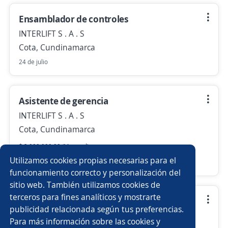
Ensamblador de controles
INTERLIFT S . A . S
Cota, Cundinamarca
24 de julio
Asistente de gerencia
INTERLIFT S . A . S
Cota, Cundinamarca
$ 2.000.000,00 (Mensual)
Utilizamos cookies propias necesarias para el
24 de julio
funcionamiento correcto y personalización del
sitio web. También utilizamos cookies de
terceros para fines analíticos y mostrarte
Técnico de mantenimiento
publicidad relacionada según tus preferencias.
INTERLIFT S . A . S
Para más información sobre las cookies y