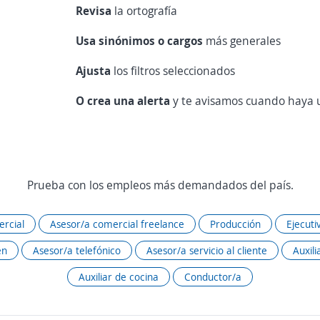
Revisa
la ortografía
Usa sinónimos o cargos
más generales
Ajusta
los filtros seleccionados
O crea una alerta
y te avisamos cuando haya u
Prueba con los empleos más demandados del país.
rcial
Asesor/a comercial freelance
Producción
Ejecuti
én
Asesor/a telefónico
Asesor/a servicio al cliente
Auxili
Auxiliar de cocina
Conductor/a