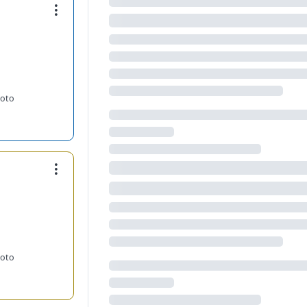
moto
moto