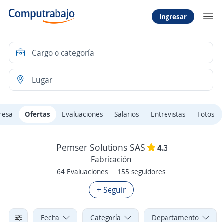
Ingresar
resa
Ofertas
Evaluaciones
Salarios
Entrevistas
Fotos
Pemser Solutions SAS
4.3
Fabricación
64 Evaluaciones
155 seguidores
+ Seguir
Fecha
Categoría
Departamento