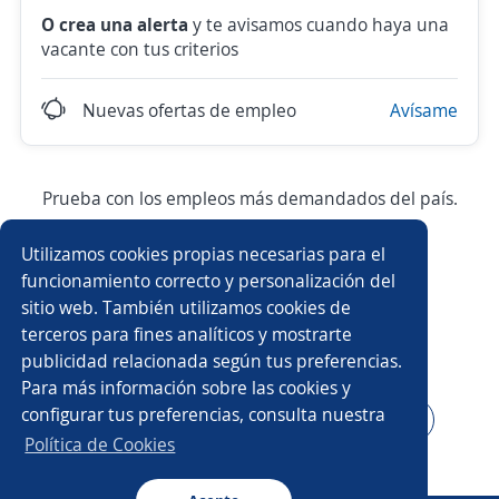
O crea una alerta
y te avisamos cuando haya una
vacante con tus criterios
Nuevas ofertas de empleo
Avísame
Prueba con los empleos más demandados del país.
Utilizamos cookies propias necesarias para el
Asesor/a comercial
Asesor/a comercial freelance
funcionamiento correcto y personalización del
sitio web. También utilizamos cookies de
Producción
Ejecutivo/a comercial
terceros para fines analíticos y mostrarte
publicidad relacionada según tus preferencias.
Auxiliar de almacén
Asesor/a telefónico
Para más información sobre las cookies y
configurar tus preferencias, consulta nuestra
Asesor/a servicio al cliente
Auxiliar administrativo/a
Política de Cookies
Auxiliar de cocina
Conductor/a