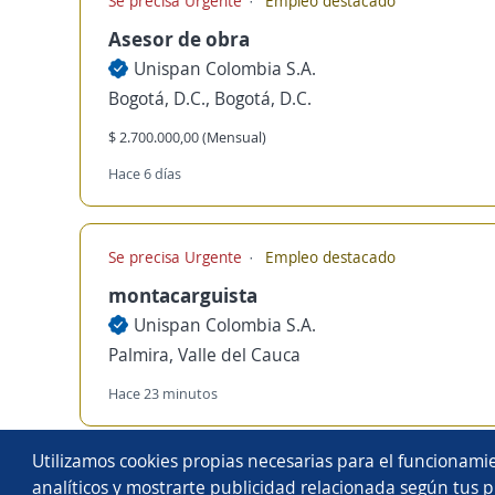
Se precisa Urgente
Empleo destacado
Asesor de obra
Unispan Colombia S.A.
Bogotá, D.C., Bogotá, D.C.
$ 2.700.000,00 (Mensual)
Hace 6 días
Se precisa Urgente
Empleo destacado
montacarguista
Unispan Colombia S.A.
Palmira, Valle del Cauca
Hace 23 minutos
Copyright 2014 - 2026 DGNET LTD.
Utilizamos cookies propias necesarias para el funcionamie
Aviso legal
/
privacidad
analíticos y mostrarte publicidad relacionada según tus p