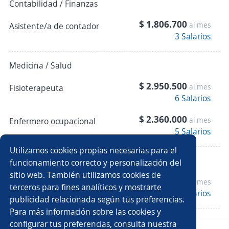
Contabilidad / Finanzas
$ 1.806.700
al mes
Asistente/a de contador
3 Salarios
Medicina / Salud
$ 2.950.500
al mes
Fisioterapeuta
6 Salarios
$ 2.360.000
al mes
Enfermero ocupacional
5 Salarios
Utilizamos cookies propias necesarias para el
Dirección / Gerencia
funcionamiento correcto y personalización del
sitio web. También utilizamos cookies de
$ 4.838.900
al mes
Gerente de proyectos
terceros para fines analíticos y mostrarte
4 Salarios
publicidad relacionada según tus preferencias.
Para más información sobre las cookies y
configurar tus preferencias, consulta nuestra