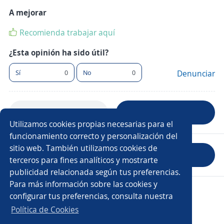
A mejorar
Recomienda trabajar aquí
¿Esta opinión ha sido útil?
Sí
0
No
0
Denunciar
Anterior
Siguiente
Utilizamos cookies propias necesarias para el
funcionamiento correcto y personalización del
sitio web. También utilizamos cookies de
Evaluar empresa
terceros para fines analíticos y mostrarte
publicidad relacionada según tus preferencias.
Para más información sobre las cookies y
Copyright 2014 - 2026 DGNET LTD.
configurar tus preferencias, consulta nuestra
Aviso legal
/
Privacidad
Política de Cookies