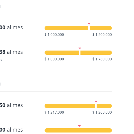
l
000
al mes
$ 1.000.000
$ 1.200.000
938
al mes
s
$ 1.000.000
$ 1.760.000
l
250
al mes
$ 1.217.000
$ 1.300.000
000
al mes