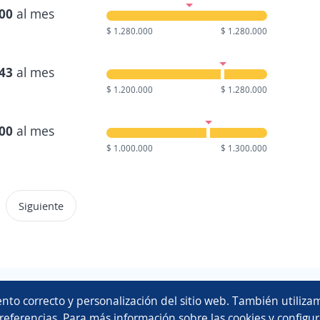
000
al mes
$ 1.280.000
$ 1.280.000
143
al mes
$ 1.200.000
$ 1.280.000
000
al mes
$ 1.000.000
$ 1.300.000
Siguiente
Copyright 2014 - 2026 DGNET LTD.
nto correcto y personalización del sitio web. También utilizam
Aviso legal
/
privacidad
referencias. Para más información sobre las cookies y configur