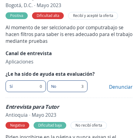
Bogotá, D.C. · Mayo 2023
Positiva
Dificultad alta
Recibí y acepté la oferta
Al momento de ser selccionado por computrabajo se
hacen filtros para saber is eres adecuado para el trabajo
mediante pruebas
Canal de entrevista
Aplicaciones
¿Le ha sido de ayuda esta evaluación?
Sí
0
No
3
Denunciar
Entrevista para Tutor
Antioquia · Mayo 2023
Negativa
Dificultad baja
No recibí oferta
Piden inscribirse en la página y nunca avisan si el