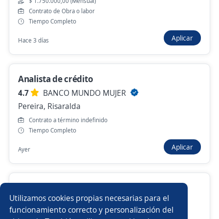
$ 1.750.000,00 (Mensual)
Más de 30 días
Contrato de Obra o labor
Tiempo Completo
Aplicar
Hace 3 días
Anterior
Siguiente
Analista de crédito
Nuevas ofertas de empleo
Avísame
4.7
BANCO MUNDO MUJER
Pereira, Risaralda
Empleos similares
Contrato a término indefinido
Tiempo Completo
Asesor/a comercial punto de venta
Asesor microcrédito
Aplicar
Ayer
Comercial financiero
Asesor/a comercial ferretero
Vendedora preventista
Asesor/a telefónico
Asesor comercial tienda a tienda
Utilizamos cookies propias necesarias para el
4.6
Altipal S.A.S.
Oficial de crédito
Asesor/a comercial financiero
funcionamiento correcto y personalización del
Pereira, Risaralda