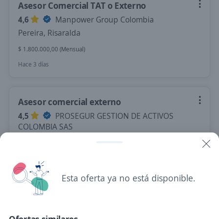
Asesor Comercial TAT o Externo
4,6
Manpower Group Colombia
Pereira, Risaralda
$ 1.800.000,00 (Mensual)
Hace 3 días
Asesor comercial externo
4,5
PROSEGUR GESTION DE ACTIVOS
COLOMBIA SAS
Pereira, Risaralda
$ 2.000.000,00 (Mensual)
Hace 3 días
Esta oferta ya no está disponible.
Asesor(a) Comercial Externo(a)