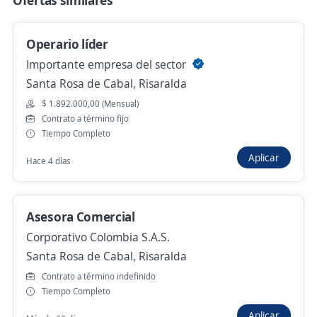
Ofertas similares
Agencia de Empleo Comfamiliar Risaralda
Pereira, Risaralda
Operario líder
$ 1.750.905,00 (Mensual)
Importante empresa del sector
Hace 5 días
Santa Rosa de Cabal, Risaralda
$ 1.892.000,00 (Mensual)
Contrato a término fijo
Empleo destacado
Tiempo Completo
Asesores comerciales externos
Aplicar
Hace 4 días
Agencia de Empleo Comfamiliar Risaralda
Pereira, Risaralda
$ 1.750.905,00 (Mensual)
Asesora Comercial
Hace 5 días
Corporativo Colombia S.A.S.
Santa Rosa de Cabal, Risaralda
Contrato a término indefinido
Asesor comercial externo
Tiempo Completo
4,5
PROSEGUR GESTION DE ACTIVOS
Aplicar