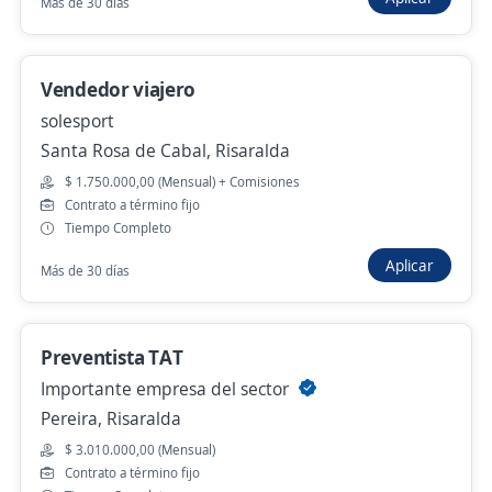
Más de 30 días
COLOMBIA SAS
Pereira, Risaralda
$ 2.000.000,00 (Mensual)
Vendedor viajero
Hace 5 días
solesport
Santa Rosa de Cabal, Risaralda
$ 1.750.000,00 (Mensual) + Comisiones
Asesor comercial externo
Contrato a término fijo
FACMAC
Tiempo Completo
Pereira, Risaralda
Aplicar
Más de 30 días
$ 1.750.905,00 (Mensual) + Comisiones
28 de julio
Preventista TAT
Importante empresa del sector
Asesor Comercial Externo
Pereira, Risaralda
4,5
METALES Y MADERAS DEL RISARALDA
$ 3.010.000,00 (Mensual)
S.A.S
Contrato a término fijo