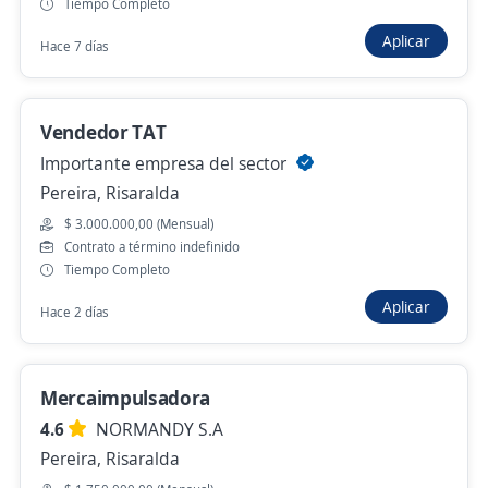
Pereira, Risaralda
Tiempo Completo
$ 2.465.000,00 (Mensual)
Aplicar
Hace 7 días
26 de julio
Vendedor TAT
asesor/a comercial
Importante empresa del sector
COTRASENA
Pereira, Risaralda
Pereira, Risaralda
$ 3.000.000,00 (Mensual)
Contrato a término indefinido
$ 1.915.000,00 (Mensual)
Tiempo Completo
Más de 30 días
Aplicar
Hace 2 días
asesor(a) comercial externo
Mercaimpulsadora
Diana Pulgarin Odontologia Estetica
4.6
NORMANDY S.A
Pereira, Risaralda
Pereira, Risaralda
Remoto