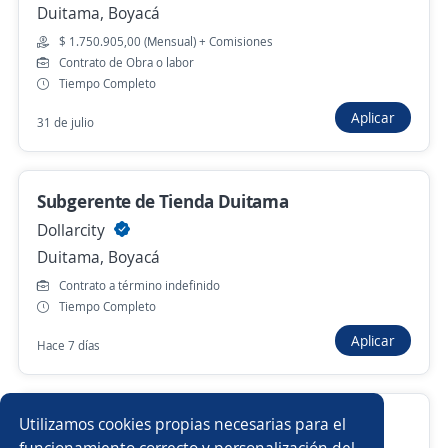
Duitama, Boyacá
Boyacá, Boyacá
$ 1.750.905,00 (Mensual) + Comisiones
$ 1.423.500,00 (Mensual)
Contrato de Obra o labor
Hace 2 días
Tiempo Completo
Aplicar
31 de julio
Anterior
Siguiente
Subgerente de Tienda Duitama
Dollarcity
Nuevas ofertas de empleo
Avísame
Duitama, Boyacá
Contrato a término indefinido
Empleos similares
Tiempo Completo
Aplicar
Bachiller
Auxiliar de enfermería
Hace 7 días
Asesor/a call center ventas
Especialista en selección
Coordinador Comercial
Utilizamos cookies propias necesarias para el
Oficial administrativo
Agente ventas telemarketing
funcionamiento correcto y personalización del