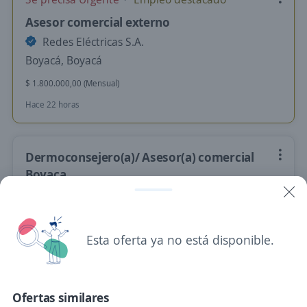
Asesor comercial externo
Redes Eléctricas S.A.
Boyacá, Boyacá
$ 1.800.000,00 (Mensual)
Hace 22 horas
Dermoconsejero(a)/ Asesor(a) comercial
Boyaca
4,7
DROGUERIAS Y FARMACIAS CRUZ
VERDE S. A. S.
Sogamoso, Boyacá
Esta oferta ya no está disponible.
$ 1.752.000,00 (Mensual)
Ayer
Ofertas similares