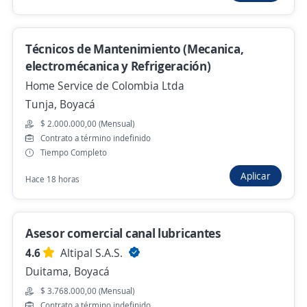
Asesor de Ventas
4,6
LiliPink & Yoi
Duitama, Boyacá
Técnicos de Mantenimiento (Mecanica,
$ 2.500.000,00 (Mensual)
electromécanica y Refrigeración)
Home Service de Colombia Ltda
Ayer
Tunja, Boyacá
$ 2.000.000,00 (Mensual)
Empleo destacado
Contrato a término indefinido
Tiempo Completo
Asesor Comercial con o sin experiencia /
horarios flexibles
Aplicar
Hace 18 horas
MASTER SELECTION SAS
Sogamoso, Boyacá
Asesor comercial canal lubricantes
Hace 2 días
4.6
Altipal S.A.S.
Duitama, Boyacá
307393 Asesoras vendedoras
$ 3.768.000,00 (Mensual)
Importante empresa del sector
Contrato a término indefinido