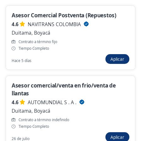
Se precisa Urgente
Empleo destacado
Asesor Comercial Postventa (Repuestos)
Impulsador de Zona Sutamarchan
4.6
NAVITRANS COLOMBIA
4,6
Coordinadora Mercantil S.A.
Duitama, Boyacá
Otanche, Boyacá
Contrato a término fijo
$ 3.075.905,00 (Mensual)
Tiempo Completo
Ayer
Aplicar
Hace 5 días
Asesor Comercial
Asesor comercial/venta en frio/venta de
Santander Colombia
llantas
Garagoa, Boyacá
4.6
AUTOMUNDIAL S . A .
$ 3.300.000,00 (Mensual)
Duitama, Boyacá
Ayer
Contrato a término indefinido
Tiempo Completo
Aplicar
26 de julio