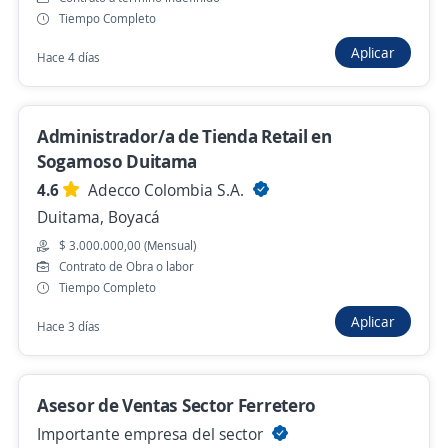
Tiempo Completo
Tunja, Boyacá
Aplicar
Hace 4 días
$ 2.299.999,00 (Mensual)
Hace 2 días
Administrador/a de Tienda Retail en
Sogamoso Duitama
Se precisa Urgente
Empleo destacado
4.6
Adecco Colombia S.A.
Asesores externos TAT agropecuarios
Duitama, Boyacá
Chiquinquirá
$ 3.000.000,00 (Mensual)
4,6
Bancamia S.A.
Contrato de Obra o labor
Chiquinquirá, Boyacá
Tiempo Completo
Hace 2 días
Aplicar
Hace 3 días
Asesor Comercial de Repuestos para
Asesor de Ventas Sector Ferretero
Vehículos TAT
Importante empresa del sector
IMPORTADORAS ASOCIADAS