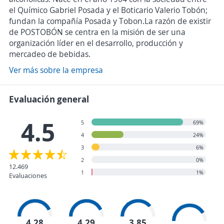
el Químico Gabriel Posada y el Boticario Valerio Tobón;
fundan la compañía Posada y Tobon.La razón de existir
de POSTOBÓN se centra en la misión de ser una
organización líder en el desarrollo, producción y
mercadeo de bebidas.
Ver más sobre la empresa
Evaluación general
4.5
5
69%
4
24%
3
6%
2
0%
12.469
1
1%
Evaluaciones
4,28
4,29
3,85