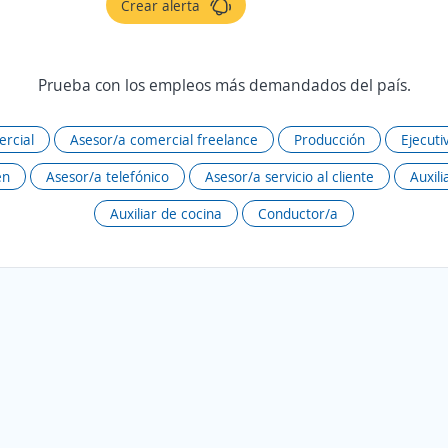
Crear alerta
Prueba con los empleos más demandados del país.
rcial
Asesor/a comercial freelance
Producción
Ejecuti
én
Asesor/a telefónico
Asesor/a servicio al cliente
Auxili
Auxiliar de cocina
Conductor/a