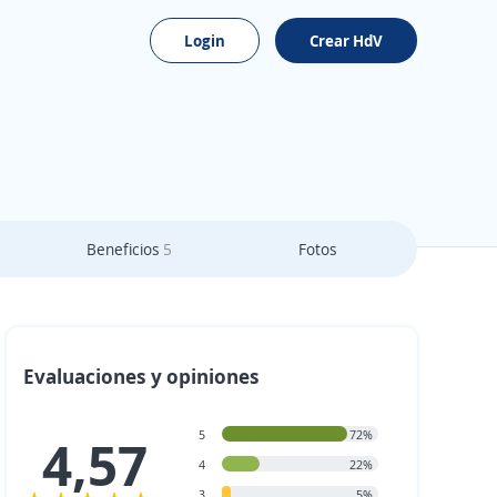
Login
Crear HdV
Beneficios
5
Fotos
Evaluaciones y opiniones
5
72%
4,57
4
22%
3
5%