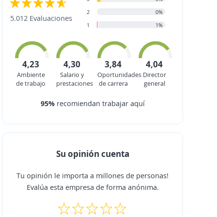
2
0%
5.012 Evaluaciones
1
1%
4,23
4,30
3,84
4,04
Ambiente
Salario y
Oportunidades
Director
de trabajo
prestaciones
de carrera
general
95%
recomiendan trabajar aquí
Su opinión cuenta
Tu opinión le importa a millones de personas!
Evalúa esta empresa de forma anónima.