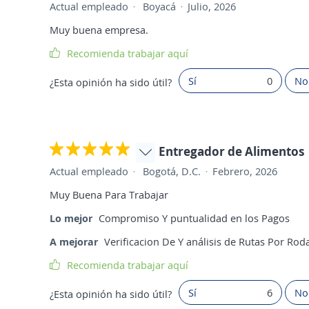
Actual empleado
Boyacá
Julio, 2026
Muy buena empresa.
Recomienda trabajar aquí
Sí
0
No
¿Esta opinión ha sido útil?
Entregador de Alimentos
Actual empleado
Bogotá, D.C.
Febrero, 2026
Muy Buena Para Trabajar
Lo mejor
Compromiso Y puntualidad en los Pagos
A mejorar
Verificacion De Y análisis de Rutas Por Ro
Recomienda trabajar aquí
Sí
6
No
¿Esta opinión ha sido útil?