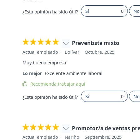
Sí
0
No
¿Esta opinión ha sido útil?
Preventista mixto
Actual empleado
Bolívar
Octubre, 2025
Muy buena empresa
Lo mejor
Excelente ambiente laboral
Recomienda trabajar aquí
Sí
0
No
¿Esta opinión ha sido útil?
Promotor/a de ventas pre
Actual empleado
Nariño
Septiembre, 2025