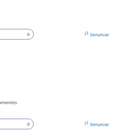
0
Denunciar
damientos
0
Denunciar