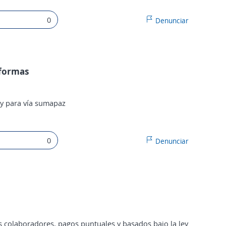
0
Denunciar
aformas
cy para vía sumapaz
0
Denunciar
s colaboradores, pagos puntuales y basados bajo la ley