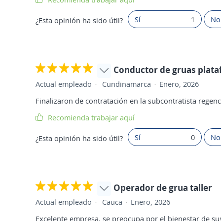
Sí
1
No
¿Esta opinión ha sido útil?
Conductor de gruas plat
Actual empleado
Cundinamarca
Enero, 2026
Finalizaron de contratación en la subcontratista regen
Recomienda trabajar aquí
Sí
0
No
¿Esta opinión ha sido útil?
Operador de grua taller
Actual empleado
Cauca
Enero, 2026
Excelente empresa, se preocupa por el bienestar de su