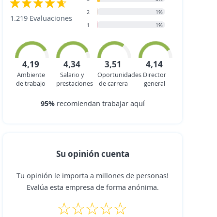
2
1%
1.219 Evaluaciones
1
1%
4,19
4,34
3,51
4,14
Ambiente
Salario y
Oportunidades
Director
de trabajo
prestaciones
de carrera
general
95%
recomiendan trabajar aquí
Su opinión cuenta
Tu opinión le importa a millones de personas!
Evalúa esta empresa de forma anónima.