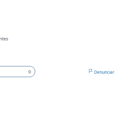
ntes
0
Denunciar