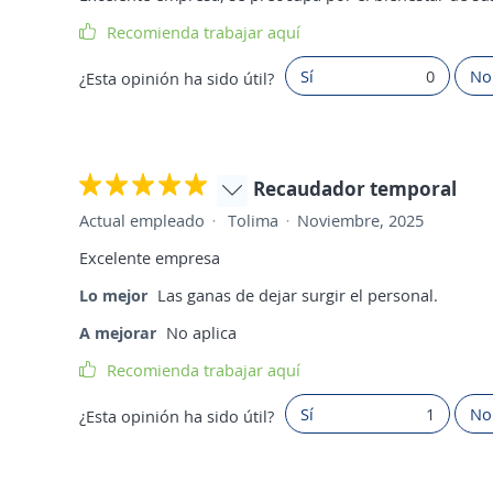
Recomienda trabajar aquí
Sí
0
No
¿Esta opinión ha sido útil?
Recaudador temporal
Actual empleado
Tolima
Noviembre, 2025
Excelente empresa
Lo mejor
Las ganas de dejar surgir el personal.
A mejorar
No aplica
Recomienda trabajar aquí
Sí
1
No
¿Esta opinión ha sido útil?