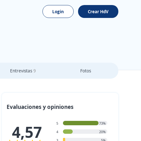
Login
Crear HdV
Entrevistas
9
Fotos
Evaluaciones y opiniones
5
73%
4,57
4
20%
3
5%