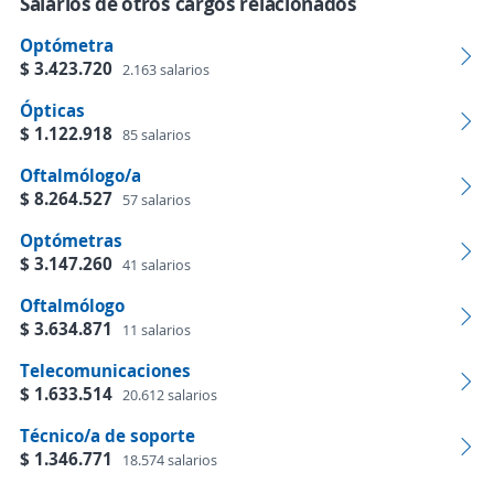
Salarios de otros cargos relacionados
Optómetra
$ 3.423.720
2.163 salarios
Ópticas
$ 1.122.918
85 salarios
Oftalmólogo/a
$ 8.264.527
57 salarios
Optómetras
$ 3.147.260
41 salarios
Oftalmólogo
$ 3.634.871
11 salarios
Telecomunicaciones
$ 1.633.514
20.612 salarios
Técnico/a de soporte
$ 1.346.771
18.574 salarios