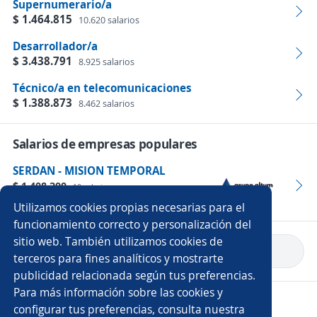
Supernumerario/a
$ 1.464.815
10.620 salarios
Desarrollador/a
$ 3.438.791
8.925 salarios
Técnico/a en telecomunicaciones
$ 1.388.873
8.462 salarios
Salarios de empresas populares
SERDAN - MISION TEMPORAL
$ 1.408.200
10 salarios
Empleos
Utilizamos cookies propias necesarias para el
funcionamiento correcto y personalización del
sitio web. También utilizamos cookies de
Volver a inicio
terceros para fines analíticos y mostrarte
publicidad relacionada según tus preferencias.
Para más información sobre las cookies y
Copyright 2014 - 2026 DGNET LTD.
configurar tus preferencias, consulta nuestra