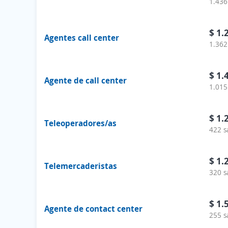
1.436
$ 1.
Agentes call center
1.362
$ 1.
Agente de call center
1.015
$ 1.
Teleoperadores/as
422 s
$ 1.
Telemercaderistas
320 s
$ 1.
Agente de contact center
255 s