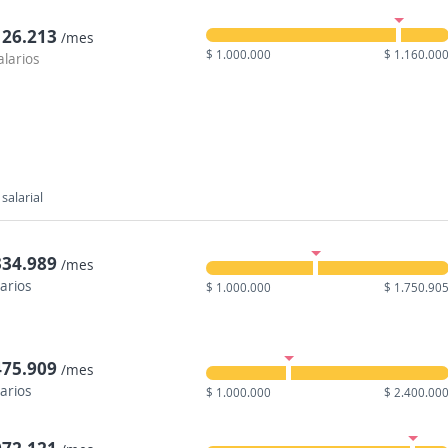
126.213
/mes
$ 1.000.000
$ 1.160.00
alarios
salarial
334.989
/mes
larios
$ 1.000.000
$ 1.750.90
475.909
/mes
larios
$ 1.000.000
$ 2.400.00