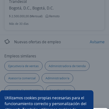
Trandecol
Bogotá, D.C., Bogotá, D.C.
$ 2.500.000,00 (Mensual)
Remoto
Más de 30 días
Nuevas ofertas de empleo
Avísame
Empleos similares
Ejecutivo/a de ventas
Administradora de tienda
Asesor/a comercial
Administrador/a
Gerente de postventa
Coordinador/a
Utilizamos cookies propias necesarias para el
Gerente comercial
Gerente de operaciones
funcionamiento correcto y personalización del