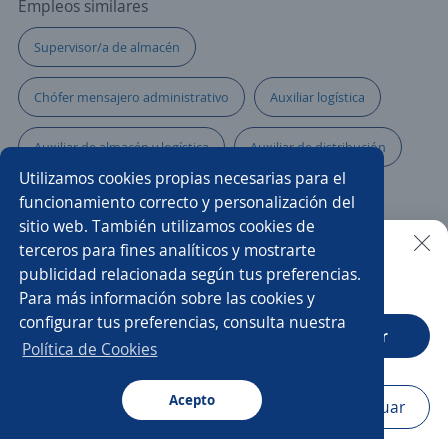
Empleos similares
Supervisor/a de almacén
Chófer mensajero administrativo
Auxiliar logística
Auxiliar de almacén y logística
Auxiliar de distribución
Utilizamos cookies propias necesarias para el
Asistente/a de comercio exterior
Chófer
funcionamiento correcto y personalización del
sitio web. También utilizamos cookies de
Auxiliar de almacén
Especialista en inventarios
terceros para fines analíticos y mostrarte
publicidad relacionada según tus preferencias.
Buscar es más fácil en la app
Para más información sobre las cookies y
Jefe/a de logística
Supernumerario/a
configurar tus preferencias, consulta nuestra
CT App
Abrir
Auxiliar inventario
Auxiliar administrativo/a
Política de Cookies
Analista de logística
Almacenista
Acepto
Navegador
Continuar
Buscar
Aplicaciones
Avisos
Favoritos
Menú