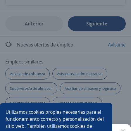
Anterior
Siguiente
Nuevas ofertas de empleo
Avísame
Empleos similares
Auxiliar de cobranza
Asistente/a administrativo
Supervisor/a de almacén
Auxiliar de almacén y logística
Gerente de compras
Gerente administrativo
Utilizamos cookies propias necesarias para el
Controlador/a de tráfico
funcionamiento correcto y personalización del
sitio web. También utilizamos cookies de