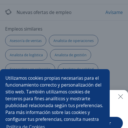
Nuevas ofertas de empleo
Avísame
Empleos similares
Asesor/a de ventas
Analista de operaciones
Analista de logística
Analista de gestión
Especialista en selección
Analista de calidad
Utilizamos cookies propias necesarias para el
Analista de soporte
Analista programador
funcionamiento correcto y personalización del
sitio web. También utilizamos cookies de
Servicio al cliente
Analista de seguridad
terceros para fines analíticos y mostrarte
publicidad relacionada según tus preferencias.
Buscar es más fácil en la app
Para más información sobre las cookies y
Asesor/a comercial de libranza
Analista de datos
configurar tus preferencias, consulta nuestra
CT App
Abrir
Analista de costos
Asesor/a comercial freelance
Política de Cookies