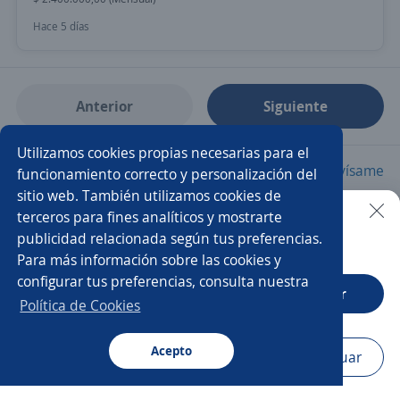
Hace 5 días
Anterior
Siguiente
Utilizamos cookies propias necesarias para el
Nuevas ofertas de empleo
Avísame
funcionamiento correcto y personalización del
sitio web. También utilizamos cookies de
terceros para fines analíticos y mostrarte
Empleos similares
publicidad relacionada según tus preferencias.
Buscar es más fácil en la app
Para más información sobre las cookies y
Analista de laboratorio
Asesor/a comercial
configurar tus preferencias, consulta nuestra
CT App
Abrir
Analista en control de calidad
Política de Cookies
Asesor/a comercial freelance
Analista de calidad
Acepto
Navegador
Continuar
Buscar
Aplicaciones
Avisos
Favoritos
Menú