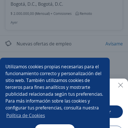
Bogotá, D.C., Bogotá, D.C.
$ 2.000.000,00 (Mensual) + Comisiones
Remoto
Ayer
Nuevas ofertas de empleo
Avísame
Empleos similares
Utilizamos cookies propias necesarias para el
Analista de talento
Especialista de nóminas
funcionamiento correcto y personalización del
sitio web. También utilizamos cookies de
Analista de reclutamiento y selección
terceros para fines analíticos y mostrarte
publicidad relacionada según tus preferencias.
Buscar es más fácil en la app
Para más información sobre las cookies y
Analista de seguridad social
Analista
configurar tus preferencias, consulta nuestra
CT App
Abrir
Especialista en selección
Analista de calidad
Política de Cookies