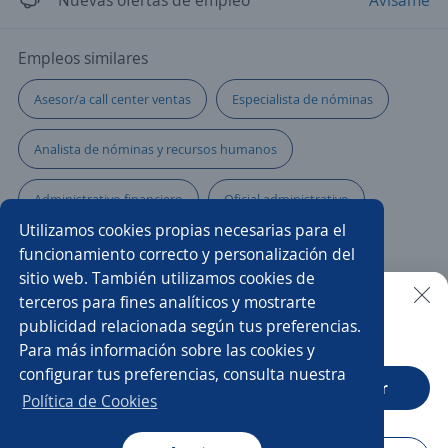
Nuevas ofertas de empleo
Avísame
Empleos similares
Asesor/a call center ventas
Especialista de nóminas
Analista de nóminas y recursos humanos
Administrativo financiero
Oficial administrativo
Utilizamos cookies propias necesarias para el
Analista de talento
Especialista en selección
funcionamiento correcto y personalización del
sitio web. También utilizamos cookies de
Analista de gestión humana
Asesor/a de ventas
terceros para fines analíticos y mostrarte
publicidad relacionada según tus preferencias.
Buscar es más fácil en la app
Para más información sobre las cookies y
Asesor/a telefónico
Comercial tienda
Asesor/a
configurar tus preferencias, consulta nuestra
CT App
Abrir
Asesor/a comercial freelance
Analista de calidad
Política de Cookies