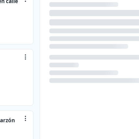
n calle
Garzón