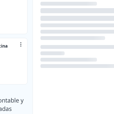
cina
ontable y
adas