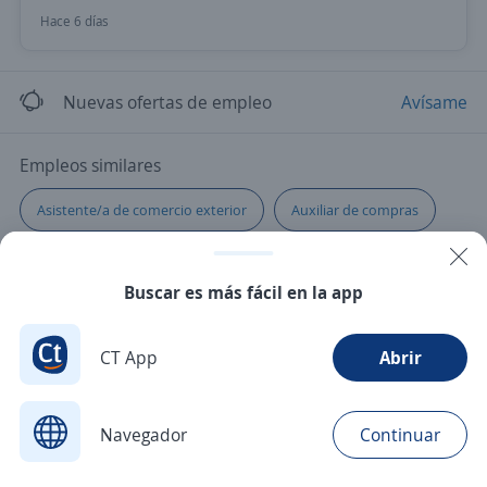
Hace 6 días
Nuevas ofertas de empleo
Avísame
Empleos similares
Asistente/a de comercio exterior
Auxiliar de compras
Buscar es más fácil en la app
CT App
Abrir
Navegador
Continuar
Buscar
Aplicaciones
Avisos
Favoritos
Menú