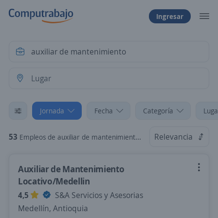
Ingresar
Jornada
Fecha
Categoría
Luga
53
Relevancia
Empleos de auxiliar de mantenimiento Tiempo Parcial
Auxiliar de Mantenimiento
Locativo/Medellin
4,5
S&A Servicios y Asesorias
Medellín, Antioquia