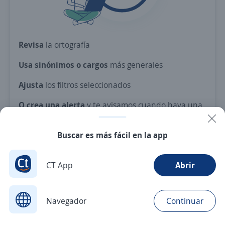
Revisa
la ortografía
Usa sinónimos o cargos
más generales
Ajusta
los filtros seleccionados
O crea una alerta
y te avisamos cuando haya una
vacante con tus criterios
Buscar es más fácil en la app
Nuevas ofertas de empleo
Avísame
CT App
Abrir
Navegador
Continuar
Buscar
Aplicaciones
Avisos
Favoritos
Menú