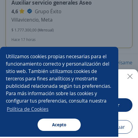
Auxiliar servicio generales Aseo
4,6
Grupo Éxito
Villavicencio, Meta
$ 1.777.300,00 (Mensual)
Hace 17 horas
Utilizamos cookies propias necesarias para el
Nuevas ofertas de empleo
Avísame
funcionamiento correcto y personalización del
sitio web. También utilizamos cookies de
terceros para fines analíticos y mostrarte
Empleos similares
publicidad relacionada según tus preferencias.
Buscar es más fácil en la app
Para más información sobre las cookies y
Auxiliar de contratación
Auxiliar de cocina
configurar tus preferencias, consulta nuestra
CT App
Abrir
Ayudante de servicios generales
Auxiliar operativo
Política de Cookies
Cabinero/a
Auxiliar servicio al cliente
Acepto
Navegador
Continuar
Buscar
Aplicaciones
Avisos
Favoritos
Menú