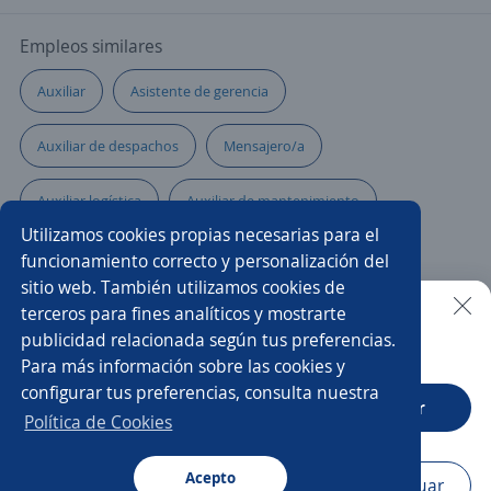
Empleos similares
Auxiliar
Asistente de gerencia
Auxiliar de despachos
Mensajero/a
Auxiliar logística
Auxiliar de mantenimiento
Utilizamos cookies propias necesarias para el
Auxiliar de almacén
Auxiliar de logística
funcionamiento correcto y personalización del
sitio web. También utilizamos cookies de
Almacenista
Auxiliar de cocina
terceros para fines analíticos y mostrarte
publicidad relacionada según tus preferencias.
Buscar es más fácil en la app
Para más información sobre las cookies y
Asistente/a de importaciones
Auxiliar de bodega
configurar tus preferencias, consulta nuestra
CT App
Abrir
Chófer
Auxiliar de producción
Política de Cookies
Auxiliar de contratación
Acepto
Navegador
Continuar