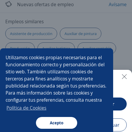
Nuevas ofertas de empleo
Avísame
Empleos similares
Asistente de producción
Auxiliar de pintura
Producción
Auxiliar logística
Auxiliar contable
Utilizamos cookies propias necesarias para el
Cargador/a
Auxiliar administrativo/a
funcionamiento correcto y personalización del
sitio web. También utilizamos cookies de
Auxiliar en obra
Auxiliar técnico
terceros para fines analíticos y mostrarte
publicidad relacionada según tus preferencias.
Buscar es más fácil en la app
Para más información sobre las cookies y
Auxiliar de mantenimiento
Auxiliar
configurar tus preferencias, consulta nuestra
CT App
Abrir
Ayudante general
Auxiliar de almacén
Auxiliar siso
Política de Cookies
Ayudante de servicios generales
Acepto
Navegador
Continuar