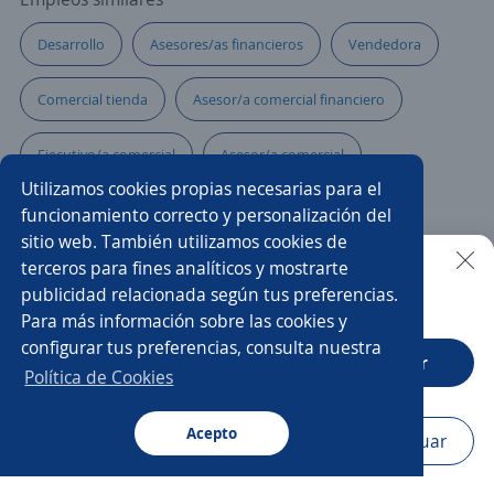
Desarrollo
Asesores/as financieros
Vendedora
Comercial tienda
Asesor/a comercial financiero
Ejecutivo/a comercial
Asesor/a comercial
Utilizamos cookies propias necesarias para el
Comercial productos financieros
funcionamiento correcto y personalización del
sitio web. También utilizamos cookies de
Asesor/a comercial de libranza
Telecomunicaciones
terceros para fines analíticos y mostrarte
publicidad relacionada según tus preferencias.
Buscar es más fácil en la app
Para más información sobre las cookies y
Promotor/a de cambaceo
Asesor/a comercial freelance
configurar tus preferencias, consulta nuestra
CT App
Abrir
Asesor/a call center ventas
Asesor/a de ventas
Política de Cookies
Asesor/a telefónico
Acepto
Navegador
Continuar
Buscar
Aplicaciones
Avisos
Favoritos
Menú