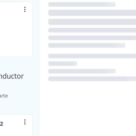
onductor
arte
C2