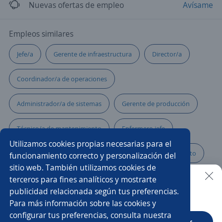
Nuevas ofertas de empleo
Avísame
Empleos similares
Jefe/a
Gerente de infraestructura
Director/a
Coordinador/a de operaciones
Administrador/a de sistemas
Gerente de producción
Técnico/a de mantenimiento
Enfermero jefe
Utilizamos cookies propias necesarias para el
Coordinador/a de almacén
Gerente de mantenimiento
funcionamiento correcto y personalización del
sitio web. También utilizamos cookies de
Supervisor/a de bodega
Jefe/a de logística
terceros para fines analíticos y mostrarte
publicidad relacionada según tus preferencias.
Buscar es más fácil en la app
Para más información sobre las cookies y
Coordinador/a de gestión humana
configurar tus preferencias, consulta nuestra
CT App
Abrir