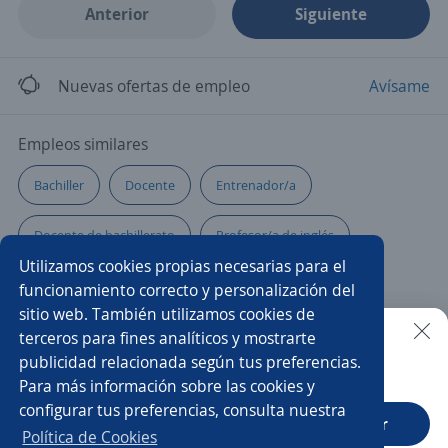
Anterior
Siguiente
Nuevas ofertas de empleo
Avísame
Empleos similares
Bachiller
Docente
Entrenador/a
Docente de bachillerato
Profesor/a de inglés
Utilizamos cookies propias necesarias para el
Psicólogo educativo
Orientador/a de sala
funcionamiento correcto y personalización del
sitio web. También utilizamos cookies de
Maestro/a de obra
Maestro/a de cocina
terceros para fines analíticos y mostrarte
publicidad relacionada según tus preferencias.
Buscar es más fácil en la app
Para más información sobre las cookies y
Traductor bilingüe
Docente en ciencias sociales
configurar tus preferencias, consulta nuestra
CT App
Abrir
Bachilleres
Docente de matemáticas y física
Política de Cookies