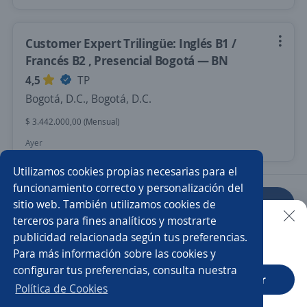
Customer Expert Trilingüe: Inglés B1 /
Francés B2 , Presencial Bogotá — BN
4,5
TP
Bogotá, D.C., Bogotá, D.C.
$ 3.442.000,00 (Mensual)
Ayer
Utilizamos cookies propias necesarias para el
funcionamiento correcto y personalización del
sitio web. También utilizamos cookies de
Anterior
Siguiente
terceros para fines analíticos y mostrarte
publicidad relacionada según tus preferencias.
Buscar es más fácil en la app
Para más información sobre las cookies y
Nuevas ofertas de empleo
Avísame
configurar tus preferencias, consulta nuestra
CT App
Abrir
Política de Cookies
Empleos similares