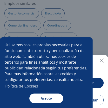
Empleos similares
Gestor/a comercial
Ejecutivo/a
Comercial financiero
Coordinadora
Ejecutivo personal
Gerente restaurante
Utilizamos cookies propias necesarias para el
Administración
Ejecutivo/a telefónico
funcionamiento correcto y personalización del
sitio web. También utilizamos cookies de
Líder comercial
Vendedor/a punto de venta
terceros para fines analíticos y mostrarte
publicidad relacionada según tus preferencias.
Buscar es más fácil en la app
Para más información sobre las cookies y
Gerente tienda
Subgerente nacional de ventas
configurar tus preferencias, consulta nuestra
CT App
Abrir
Cajero encargado
Administrativo comercial
Política de Cookies
Asesor/a comercial punto de venta
Acepto
Navegador
Continuar
Buscar
Aplicaciones
Avisos
Favoritos