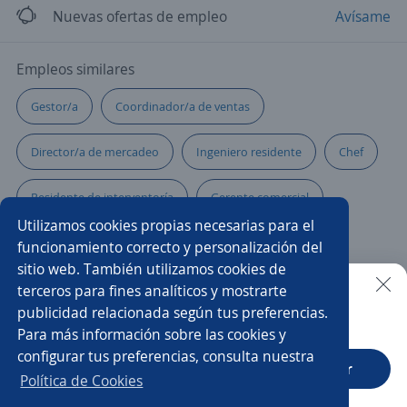
Nuevas ofertas de empleo
Avísame
Empleos similares
Gestor/a
Coordinador/a de ventas
Director/a de mercadeo
Ingeniero residente
Chef
Residente de interventoría
Gerente comercial
Utilizamos cookies propias necesarias para el
Arquitecto residente
funcionamiento correcto y personalización del
sitio web. También utilizamos cookies de
Supervisor/a de seguridad y salud en el trabajo
terceros para fines analíticos y mostrarte
publicidad relacionada según tus preferencias.
Buscar es más fácil en la app
Para más información sobre las cookies y
Ejecutivo/a comercial
Gerente de mantenimiento
configurar tus preferencias, consulta nuestra
CT App
Abrir
Jefe/a
Director/a de operaciones
Supervisor/a
Política de Cookies