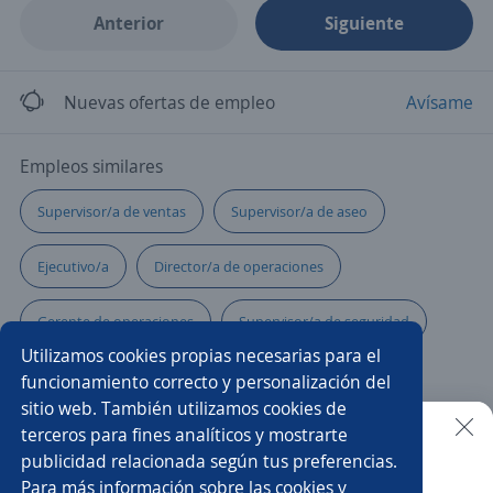
Anterior
Siguiente
Nuevas ofertas de empleo
Avísame
Empleos similares
Supervisor/a de ventas
Supervisor/a de aseo
Ejecutivo/a
Director/a de operaciones
Gerente de operaciones
Supervisor/a de seguridad
Utilizamos cookies propias necesarias para el
Supervisor/a de almacén
Jefe/a de seguridad
funcionamiento correcto y personalización del
sitio web. También utilizamos cookies de
Administrador/a punto de venta
terceros para fines analíticos y mostrarte
publicidad relacionada según tus preferencias.
Buscar es más fácil en la app
Para más información sobre las cookies y
Coordinador/a de transporte
Coordinador comercial