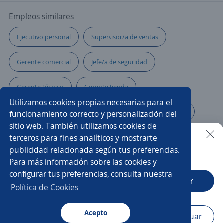
Empleos similares
Ejecutivo personal
Supervisor/a de ventas
Gerente comercial
Jefe/a de seguridad
Gerente técnico
Gerente tienda
Utilizamos cookies propias necesarias para el
Supervisor/a de seguridad
Auxiliar administrativo/a
funcionamiento correcto y personalización del
sitio web. También utilizamos cookies de
Gerente restaurante
Gerente de local
terceros para fines analíticos y mostrarte
publicidad relacionada según tus preferencias.
Buscar es más fácil en la app
Para más información sobre las cookies y
Coordinador/a de transporte
Jefe/a de calidad
configurar tus preferencias, consulta nuestra
CT App
Abrir
Gerente de postventa
Gerente de distribución
Política de Cookies
Coordinador/a de gestión humana
Acepto
Navegador
Continuar