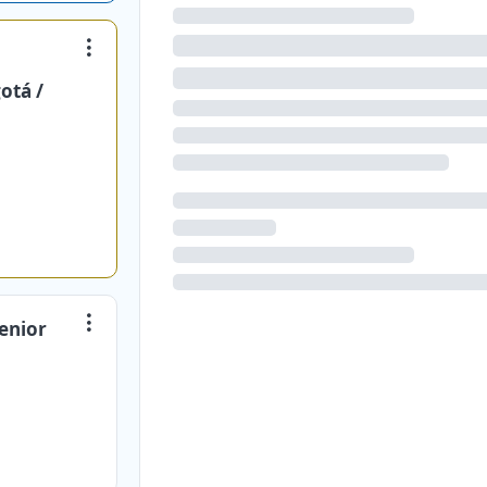
otá /
enior