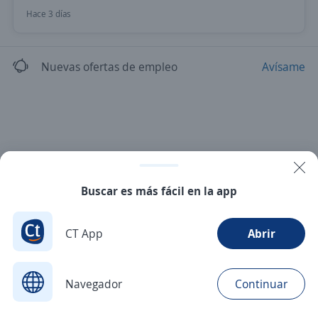
Hace 3 días
Nuevas ofertas de empleo
Avísame
Buscar es más fácil en la app
CT App
Abrir
Navegador
Continuar
Buscar
Aplicaciones
Avisos
Favoritos
Menú