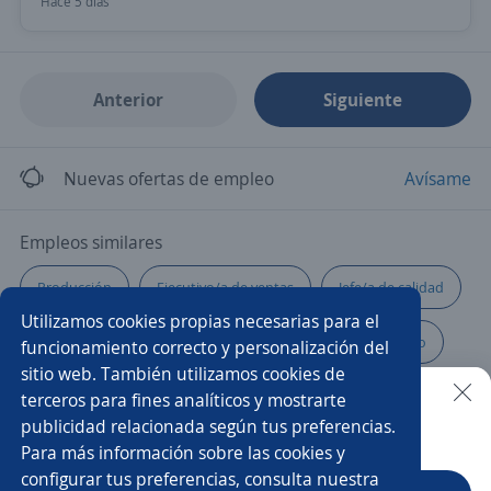
Hace 5 días
Anterior
Siguiente
Nuevas ofertas de empleo
Avísame
Empleos similares
Producción
Ejecutivo/a de ventas
Jefe/a de calidad
Utilizamos cookies propias necesarias para el
Gerente de operaciones
Chef
Auxiliar operativo
funcionamiento correcto y personalización del
sitio web. También utilizamos cookies de
Jefe/a
Gerente operativo
Gerente comercial
terceros para fines analíticos y mostrarte
publicidad relacionada según tus preferencias.
Buscar es más fácil en la app
Para más información sobre las cookies y
Asistente de producción
Supervisor/a ssoma
configurar tus preferencias, consulta nuestra