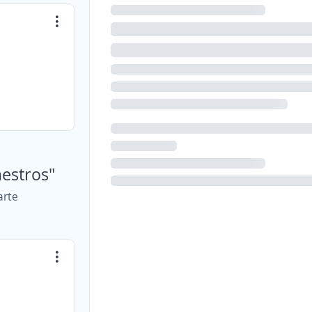
aestros"
arte